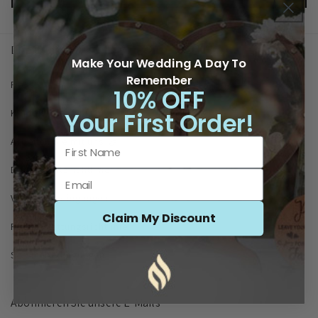
Direktlinks
Make Your Wedding A Day To
Remember
FAQs
10% OFF
Kontaktieren Sie uns
Your First Order!
Arbeiten Sie mit uns 🤝
Datenschutzrichtlinie
Versandbedingungen
Claim My Discount
Rückerstattungsrichtlinie
Servicebedingungen
Abonnieren Sie unsere E-Mails